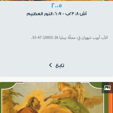
2005
أش 8: 23ب - 9: 6: النور العظيم
الأب أيوب شهوان في: مجلّة بيبليا 26 (2005) 47-55.
تابع