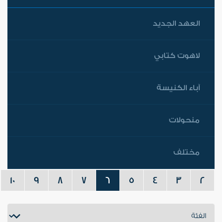
العهد الجديد
لاهوت كتابي
آباء الكنيسة
منحولات
مختلف
10
9
8
7
6
5
4
3
2