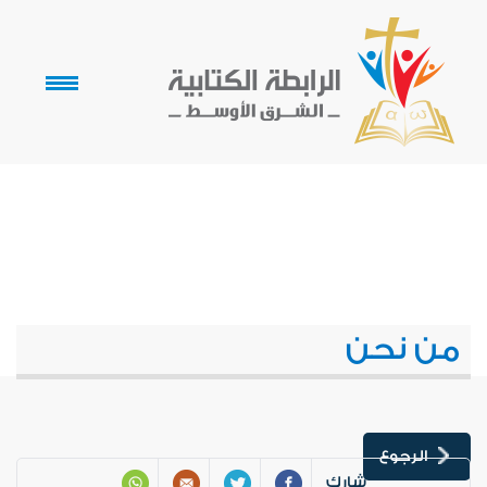
من نحن
الرجوع
شارك