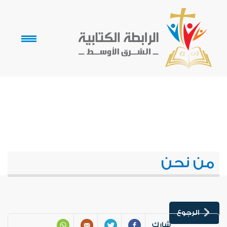
من نحن
الرجوع
شارك